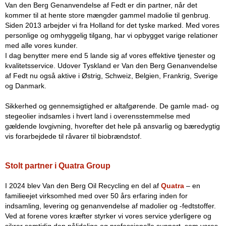
Van den Berg Genanvendelse af Fedt er din partner, når det
kommer til at hente store mængder gammel madolie til genbrug.
Siden 2013 arbejder vi fra Holland for det tyske marked. Med vores
personlige og omhyggelig tilgang, har vi opbygget varige relationer
med alle vores kunder.
I dag benytter mere end 5 lande sig af vores effektive tjenester og
kvalitetsservice. Udover Tyskland er Van den Berg Genanvendelse
af Fedt nu også aktive i Østrig, Schweiz, Belgien, Frankrig, Sverige
og Danmark.
Sikkerhed og gennemsigtighed er altafgørende. De gamle mad- og
stegeolier indsamles i hvert land i overensstemmelse med
gældende lovgivning, hvorefter det hele på ansvarlig og bæredygtig
vis forarbejdede til råvarer til biobrændstof.
Stolt partner i Quatra Group
I 2024 blev Van den Berg Oil Recycling en del af
Quatra
– en
familieejet virksomhed med over 50 års erfaring inden for
indsamling, levering og genanvendelse af madolier og -fedtstoffer.
Ved at forene vores kræfter styrker vi vores service yderligere og