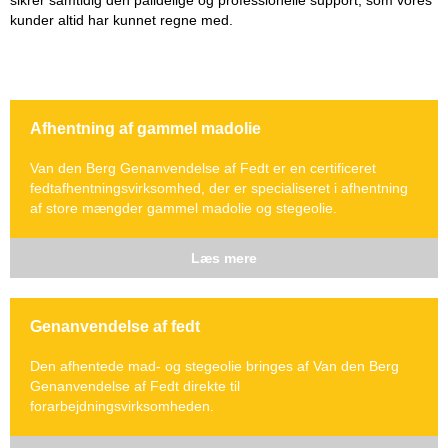
sikrer samtidig den pålidelige og professionelle support, som vores
kunder altid har kunnet regne med.
Afhentning af gammel madolie
Van den Berg Genanvendelse af Fedt er en certificeret
fedtafhentningsvirksomhed, der er specialiseret i afhentning
af store mængder gammel madolie og stegeolie.
Læs mere
Genanvendelse af fedt
Den afhentede mad- og stegeolie bringes af Van den Berg
Genanvendelse af Fedt direkte til
forarbejdningsvirksomheden.